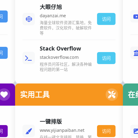
大眼仔旭
dayanzai.me
问
访问
海量全球软件资源汇集地，免
费软件，汉化软件，破解软件
等
Stack Overflow
问
stackoverflow.com
访问
程序员问答社区，解决各种编
程问题的第一站
实用工具
在
一键排版
www.yijianpaiban.net
问
访问
在线一键文字排版、替换、繁