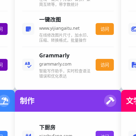
简互转等，带字数统计
一键改图
www.yijiangaitu.net
问
访问
在线修改图片尺寸，加水印、
压缩、转换格式，批量操作
Grammarly
grammarly.com
问
访问
智能写作助手，实时检查语法
错误和优化表达
制作
文
下厨房
xiachufang.com