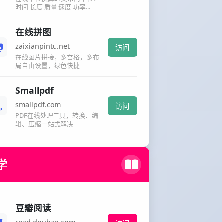
时间 长度 质量 速度 功率...
在线拼图
zaixianpintu.net
访问
在线图片拼接，多宫格，多布
局自由设置，绿色快捷
Smallpdf
smallpdf.com
访问
PDF在线处理工具，转换、编
辑、压缩一站式解决
学
豆瓣阅读
read.douban.com