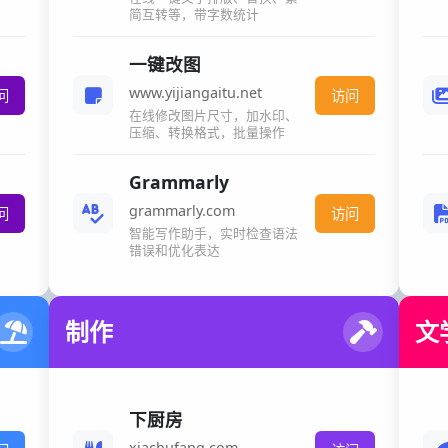
简互转等，带字数统计
一键改图
www.yijiangaitu.net
问
访问
在线修改图片尺寸，加水印、
压缩、转换格式，批量操作
Grammarly
grammarly.com
问
访问
智能写作助手，实时检查语法
错误和优化表达
制作
文
下厨房
xiachufang.com