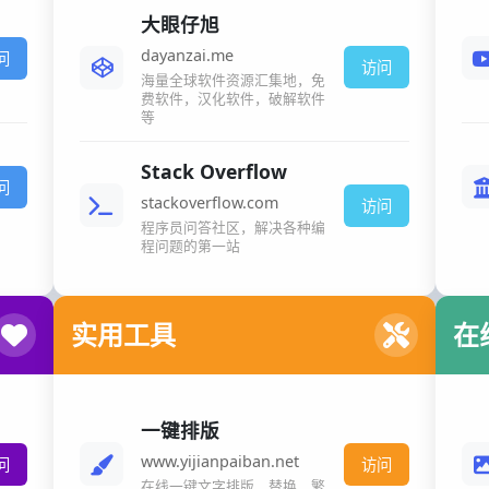
大眼仔旭
dayanzai.me
问
访问
海量全球软件资源汇集地，免
费软件，汉化软件，破解软件
等
Stack Overflow
问
stackoverflow.com
访问
程序员问答社区，解决各种编
程问题的第一站
实用工具
在
一键排版
www.yijianpaiban.net
问
访问
在线一键文字排版、替换、繁