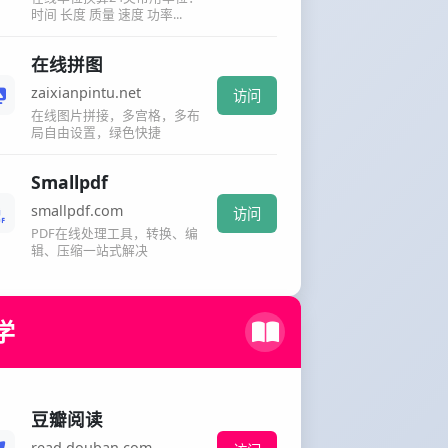
时间 长度 质量 速度 功率...
在线拼图
zaixianpintu.net
访问
在线图片拼接，多宫格，多布
局自由设置，绿色快捷
Smallpdf
smallpdf.com
访问
PDF在线处理工具，转换、编
辑、压缩一站式解决
学
豆瓣阅读
read.douban.com