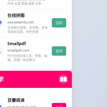
时间 长度 质量 速度 功率...
在线拼图
zaixianpintu.net
访问
在线图片拼接，多宫格，多布
局自由设置，绿色快捷
Smallpdf
smallpdf.com
访问
PDF在线处理工具，转换、编
辑、压缩一站式解决
学
豆瓣阅读
read.douban.com