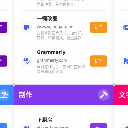
简互转等，带字数统计
一键改图
www.yijiangaitu.net
问
访问
在线修改图片尺寸，加水印、
压缩、转换格式，批量操作
Grammarly
grammarly.com
问
访问
智能写作助手，实时检查语法
错误和优化表达
制作
文
下厨房
xiachufang.com