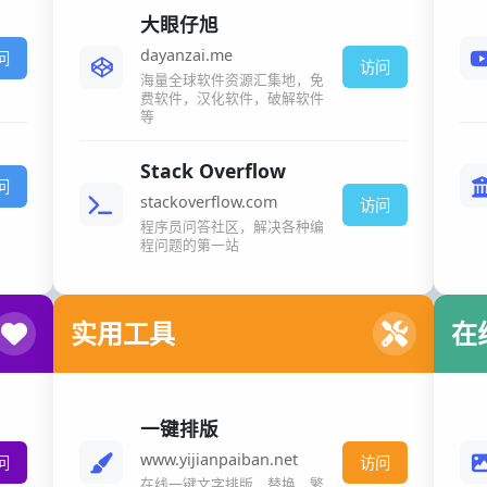
大眼仔旭
dayanzai.me
问
访问
海量全球软件资源汇集地，免
费软件，汉化软件，破解软件
等
Stack Overflow
问
stackoverflow.com
访问
程序员问答社区，解决各种编
程问题的第一站
实用工具
在
一键排版
www.yijianpaiban.net
问
访问
在线一键文字排版、替换、繁